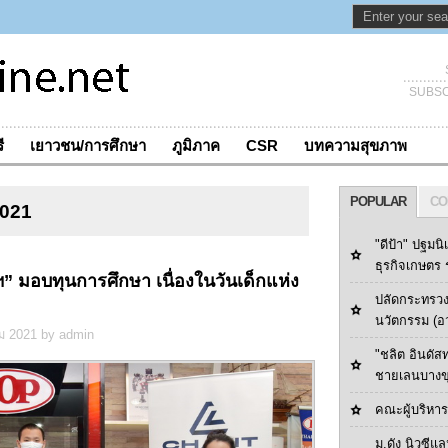
SUBSC
ี
เยาวชน/การศึกษา
ภูมิภาค
CSR
บทความสุขภาพ
POPULAR
CO
2021
"ดีป้า" ปฐมนิ
ธุรกิจเกษตร ร
ฯ” มอบทุนการศึกษา เนื่องในวันเด็กแห่ง
ปลัดกระทรวง
นวัตกรรม (อ
ม 2021 by admin
"ชลิต อินดัส
ชายเลนบางข
คณะผู้บริหารด
ม.ดัง นิวซีแล