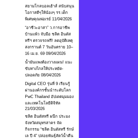
สยามโกลบอลเฮ้าส์ สนับสนุน
โอกาสดีๆให้น้องๆ รร.เด็ก
พิเศษคุณพ่อเรย์
11/04/2026
“อาชีวะอาสา” ว.การอาชีพ
บ้านแพ้ว จับมือ ชลิต อินดัส
ทรีฯ ตรวจรถฟรี! ลดอุบัติเหตุ
สงกรานต์ 7 วันอันตราย 10–
16 เม.ย. 69
09/04/2026
น้ำมันแพงต้องวางแผน! แนะ
ขับทางไกลให้ประหยัด-
ปลอดภัย
08/04/2026
Digital CEO รุ่นที่ 9 เรียนรู้
ผ่านองค์กรชั้นนำระดับโลก
PwC Thailand อัปเดตมุมมอง
และเทคโนโลยีดิจิทัล
21/03/2026
ชลิต อินดัสทรี ผนึก ประมง
จังหวัดสมุทรสาคร จัด
กิจกรรม “ชลิต อินดัสทรี รักษ์
เล ปี 4” ปล่อยพันธุ์สัตว์น้ำคืน