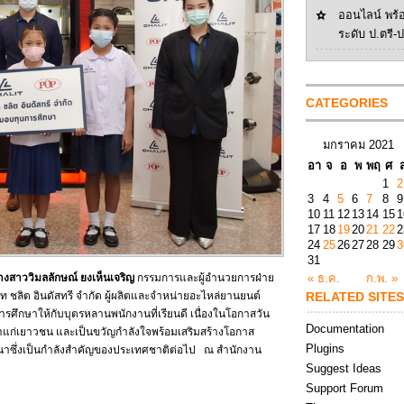
ออนไลน์ พร้
ระดับ ป.ตรี-
CATEGORIES
มกราคม 2021
อา
จ
อ
พ
พฤ
ศ
1
2
3
4
5
6
7
8
9
10
11
12
13
14
15
1
17
18
19
20
21
22
2
24
25
26
27
28
29
3
31
างสาววิมลลักษณ์ ยงเห็นเจริญ
กรรมการและผู้อำนวยการฝ่าย
« ธ.ค.
ก.พ. »
ท ชลิต อินดัสทรี จำกัด ผู้ผลิตและจำหน่ายอะไหล่ยานยนต์
RELATED SITES
ศึกษาให้กับบุตรหลานพนักงานที่เรียนดี เนื่องในโอกาสวัน
Documentation
กษาแก่เยาวชน และเป็นขวัญกำลังใจพร้อมเสริมสร้างโอกาส
Plugins
นาซึ่งเป็นกำลังสำคัญของประเทศชาติต่อไป ณ สำนักงาน
Suggest Ideas
Support Forum