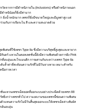
ัดจากการมีตำหนิภายใน (Inclusions) หรือตำหนิภายนอก
ตำหนิน้อยก็ยิ่งมีค่ามาก
 ยิ่งน้ำหนักมาก เพชรก็ยิ่งมีขนาดใหญ่และมีมูลค่าสูง แต่
ณาร่วมกับการเจียระไน สี และความสะอาดด้วย
พิเศษที่ใช้เพชร Type IIa ซึ่งมีความบริสุทธิ์สูงสุดและหายาก
รันดร์ แหวนในคอลเลคชั่นนี้ยังมีความพิเศษด้วยการฝัง Pink
ักที่อบอุ่นและโรแมนติก การผสานกันระหว่างเพชร Type IIa
ดับล้ำค่าที่สะท้อนความรักที่ไม่มีวันจางหาย เหมาะสำหรับ
เหนือกาลเวลา
ชั่นแหวนเพชรเม็ดยอดที่ออกแบบอย่างประณีตด้วยเพชร 88
ิดจรัสยิ่งกว่าเพชรทั่วไป ความงดงามของเพชรนี้ซ่อนความพิเศษ
นตัวแทนความรักไม่มีวันสิ้นสุดออกแบบให้เพชรเม็ดล่างสัมผัส
กอันอบอุ่น