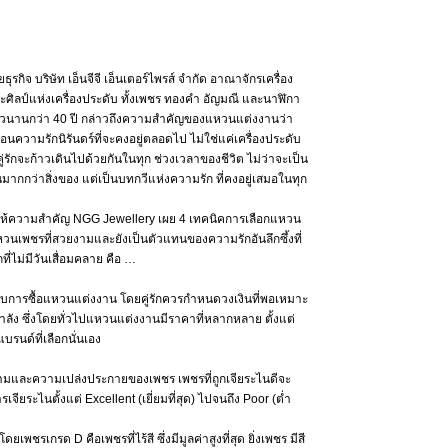
ุรกิจ บริษัท เอ็นจีจี เอ็นเตอร์ไพรส์ จำกัด อาณาจักรเครื่อง
ลป์แห่งเครื่องประดับ ทั้งเพชร ทองคำ อัญมณี และนาฬิกา
าวนานกว่า 40 ปี กล่าวถึงความสำคัญของแหวนแต่งงานว่า
ือนความรักนิรันดร์ที่จะคงอยู่ตลอดไป ไม่ใช่แค่เครื่องประดับ
รักจะก้าวเดินไปด้วยกันในทุก ช่วงเวลาของชีวิต ไม่ว่าจะเป็น
กกว่าสิ่งของ แต่เป็นบทกวีแห่งความรัก ที่คงอยู่เสมอในทุก
่ควรให้ความสำคัญ NGG Jewellery เผย 4 เทคนิคการเลือกแหวน
ด้แหวนเพชรที่สวยงามและยังเป็นตัวแทนของความรักอันลึกซึ้งที่
ี่ไม่มีวันเสื่อมคลาย คือ …
การซื้อแหวนแต่งงาน โดยคู่รักควรกำหนดวงเงินที่พอเหมาะ
กินกำลัง ซึ่งโดยทั่วไปแหวนแต่งงานมีราคาที่หลากหลาย ตั้งแต่
แบรนด์ที่เลือกนั่นเอง
มและความเปล่งประกายของเพชร เพชรที่ถูกเจียระไนดีจะ
จียระไนตั้งแต่ Excellent (เยี่ยมที่สุด) ไปจนถึง Poor (ต่ำ
ยเพชรเกรด D คือเพชรที่ไร้สี ซึ่งมีมูลค่าสูงที่สุด ยิ่งเพชร มีสี