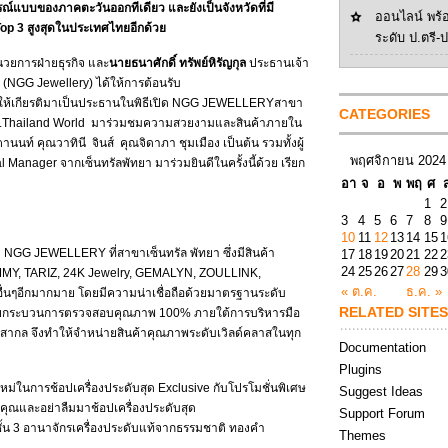
บูรณ์แบบของภาคตะวันออกทีเดียว และยังเป็นจังหวัดที่มี
ออนไลน์ พร้
Top 3 สูงสุดในประเทศไทยอีกด้วย
ระดับ ป.ตรี-
นวยการฝ่ายธุรกิจ และ
นายธนาศักดิ์
ทรัพย์หิรัญกุล
ประธานเจ้า
กัด (NGG Jewellery) ได้ให้การต้อนรับ
่ให้เกียรติมาเป็นประธานในพิธีเปิด NGG JEWELLERYสาขา
CATEGORIES
Mrs.Thailand World มาร่วมชมความสวยงามและสินค้าภายใน
ท์ คุณวาทินี จินส์ คุณจิดาภา ชุมเมือง เป็นต้น รวมทั้งผู้
พฤศจิกายน 2024
Manager จากเซ็นทรัลพัทยา มาร่วมยินดีในครั้งนี้ด้วย เรียก
อา
จ
อ
พ
พฤ
ศ
1
2
3
4
5
6
7
8
9
10
11
12
13
14
15
1
อง NGG JEWELLERY ที่สาขาเซ็นทรัล พัทยา ซึ่งมีสินค้า
17
18
19
20
21
22
2
24
25
26
27
28
29
3
MMY, TARIZ, 24K Jewelry, GEMALYN, ZOULLINK,
« ต.ค.
ธ.ค. »
ๆอีกมากมาย โดยมีความน่าเชื่อถือด้วยมาตรฐานระดับ
RELATED SITES
้วยกระบวนการตรวจสอบคุณภาพ 100% ภายใต้การบริหารมือ
ากล จึงทำให้จำหน่ายสินค้าคุณภาพระดับเวิลด์คลาสในทุก
Documentation
Plugins
์ใหม่ในการช้อปเครื่องประดับสุด Exclusive กับโปรโมชั่นพิเศษ
Suggest Ideas
นคุณและอย่าลืมมาช้อปเครื่องประดับสุด
Support Forum
 ชั้น 3 อานาจักรเครื่องประดับแท้จากธรรมชาติ ทองคำ
Themes