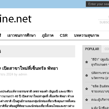
SUBSC
ี
เยาวชน/การศึกษา
ภูมิภาค
CSR
บทความสุขภาพ
POPULAR
CO
4
"ดีป้า" ปฐมนิ
ธุรกิจเกษตร ร
เปิดสาขาใหม่ที่เซ็นทรัล พัทยา
ปลัดกระทรวง
กายน 2024 by admin
นวัตกรรม (อ
"ชลิต อินดัส
ชายเลนบางข
ประดับแท้จากธรรมชาติ เพชร ทองคำ อัญมณี และนาฬิกา
าวนานกว่า 40 ปี เปิดสาขาใหม่ล่าสุดที่ เซ็นทรัล พัทยา ทำเล
คณะผู้บริหารด
ต่างชาติ เป็นศูนย์รวมของกลุ่มนักท่องเที่ยวเชิงคุณภาพทั้งคน
าติที่อาศัยอยู่ที่พัทยาและนักท่องเที่ยวทั้งคนไทยและชาวต่าง
ม.ดัง นิวซีแล