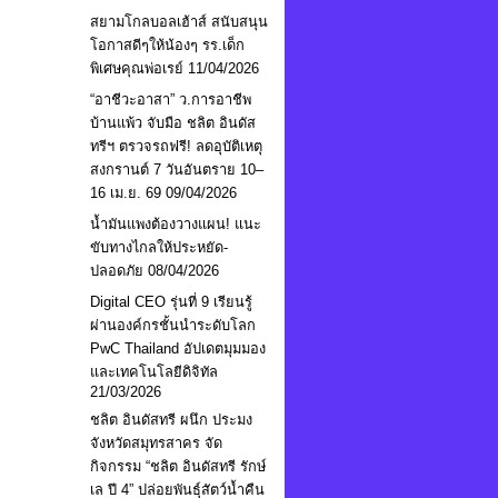
สยามโกลบอลเฮ้าส์ สนับสนุน
โอกาสดีๆให้น้องๆ รร.เด็ก
พิเศษคุณพ่อเรย์
11/04/2026
“อาชีวะอาสา” ว.การอาชีพ
บ้านแพ้ว จับมือ ชลิต อินดัส
ทรีฯ ตรวจรถฟรี! ลดอุบัติเหตุ
สงกรานต์ 7 วันอันตราย 10–
16 เม.ย. 69
09/04/2026
น้ำมันแพงต้องวางแผน! แนะ
ขับทางไกลให้ประหยัด-
ปลอดภัย
08/04/2026
Digital CEO รุ่นที่ 9 เรียนรู้
ผ่านองค์กรชั้นนำระดับโลก
PwC Thailand อัปเดตมุมมอง
และเทคโนโลยีดิจิทัล
21/03/2026
ชลิต อินดัสทรี ผนึก ประมง
จังหวัดสมุทรสาคร จัด
กิจกรรม “ชลิต อินดัสทรี รักษ์
เล ปี 4” ปล่อยพันธุ์สัตว์น้ำคืน