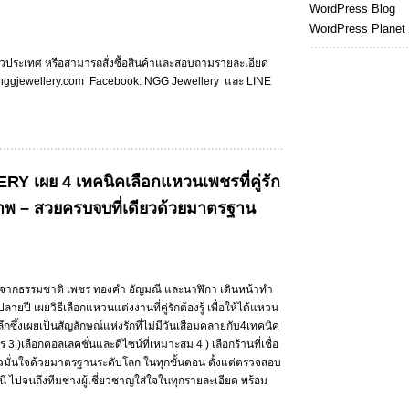
WordPress Blog
WordPress Planet
ั่วประเทศ หรือสามารถสั่งซื้อสินค้าและสอบถามรายละเอียด
www.nggjewellery.com Facebook: NGG Jewellery และ LINE
 เผย 4 เทคนิคเลือกแหวนเพชรที่คู่รัก
ณภาพ – สวยครบจบที่เดียวด้วยมาตรฐาน
ากธรรมชาติ เพชร ทองคำ อัญมณี และนาฬิกา เดินหน้าทำ
ายปี เผยวิธีเลือกแหวนแต่งงานที่คู่รักต้องรู้ เพื่อให้ได้แหวน
ึ้งเผยเป็นสัญลักษณ์แห่งรักที่ไม่มีวันเสื่อมคลายกับ4เทคนิค
.)เลือกคอลเลคชั่นและดีไซน์ที่เหมาะสม 4.) เลือกร้านที่เชื่อ
ยวมั่นใจด้วยมาตรฐานระดับโลก ในทุกขั้นตอน ตั้งแต่ตรวจสอบ
ี ไปจนถึงทีมช่างผู้เชี่ยวชาญใส่ใจในทุกรายละเอียด พร้อม