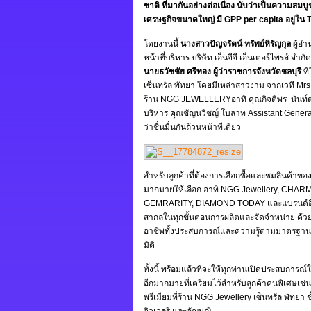
ชาติ ที่มากันอย่างต่อเนื่อง นับว่าเป็นความสม
เศรษฐกิจขนาดใหญ่ มี GPP per capita อยู่ใน 
โดยงานนี้
นางสาวปัญจรัตน์ ทรัพย์หิรัญกุล
ผู้อำ
หน้าที่บริหาร บริษัท เอ็นจีจี เอ็นเตอร์ไพรส์ จำ
นายธวัชชัย ศรีทอง ผู้ว่าราชการจังหวัดชลบุรี
ที
เซ็นทรัล พัทยา โดยมีเหล่าสาวงาม จากเวที 
ร้าน NGG JEWELLERYอาทิ คุณกิจติพร นันท์ตานน
บริหาร คุณชัญนวิชญ์ โบลาท Assistant General 
ว่าชื่นมื่นกันถ้วนหน้าทีเดียว
สำหรับลูกค้าที่ต้องการเลือกซื้อและชมสินค้าข
มากมายให้เลือก อาทิ NGG Jewellery, CHAR
GEMRARITY, DIAMOND TODAY และแบรนด์อื่น
สากลในทุกขั้นตอนการผลิตและจัดจำหน่าย ด
อาชีพทั้งประสบการณ์และความรู้ตามมาตรฐานส
มิติ
ทั้งนี้ พร้อมแล้วที่จะให้ทุกท่านเปิดประสบการณ
อีกมากมายที่เตรียมไว้สำหรับลูกค้าคนพิเศษเช่
พรีเมียมที่ร้าน NGG Jewellery เซ็นทรัล พัทยา
จิวเวลรี่ และอัญมณี