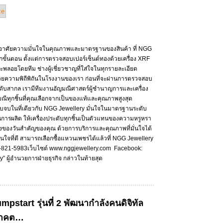
ต้องอาศัยความมั่นใจในคุณภาพและมาตรฐานของสินค้า ที่ NGG
ขั้นตอน ตั้งแต่การตรวจสอบเปอร์เซ็นต์ทองด้วยเครื่อง XRF
ลอยโดยทีม ช่างผู้เชี่ยวชาญที่ใส่ใจในทุกรายละเอียด
์ด้วยความพิถีพิถันในโรงงานของเรา ก่อนที่จะผ่านการตรวจสอบ
ับสากล เรามีทีมงานอัญมณีศาสตร์ผู้ชำนาญการและเครื่อง
มณีทุกชิ้นที่คุณเลือกจากเป็นของแท้และคุณภาพสูงสุด
ครบจบในที่เดียวกับ NGG Jewellery มั่นใจในมาตรฐานระดับ
นการผลิต ให้เครื่องประดับทุกชิ้นเป็นตัวแทนของความหรูหรา
ึ่งของวันสำคัญของคุณ ด้วยการบริการและคุณภาพที่มั่นใจได้
ใจที่ดี สามารถเลือกซื้อแหวนเพชรได้แล้วที่ NGG Jewellery
-821-5983เว็บไซต์ www.nggjewellery.com Facebook:
ผู้อำนวยการฝ่ายธุรกิจ กล่าวในท้ายสุด
mpstart รุ่นที่ 2 พัฒนากำลังคนดิจิทัล
อนาคต…