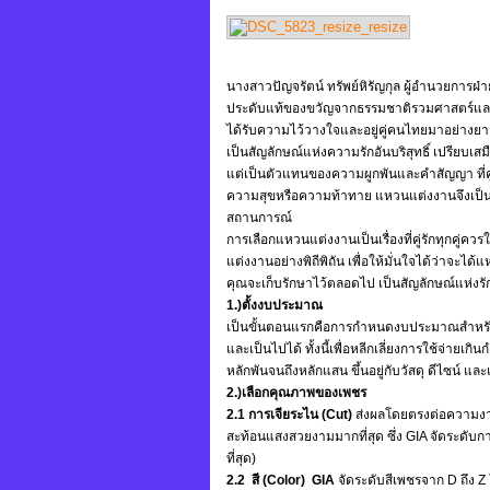
นางสาวปัญจรัตน์ ทรัพย์หิรัญกุล ผู้อำนวยการฝ่ายธ
ประดับแท้ของขวัญจากธรรมชาติรวมศาสตร์และศิ
ได้รับความไว้วางใจและอยู่คู่คนไทยมาอย่างย
เป็นสัญลักษณ์แห่งความรักอันบริสุทธิ์ เปรียบเสม
แต่เป็นตัวแทนของความผูกพันและคำสัญญา ที่คู่
ความสุขหรือความท้าทาย แหวนแต่งงานจึงเป็นมา
สถานการณ์
การเลือกแหวนแต่งงานเป็นเรื่องที่คู่รักทุกคู
แต่งงานอย่างพิถีพิถัน เพื่อให้มั่นใจได้ว่าจะไ
คุณจะเก็บรักษาไว้ตลอดไป เป็นสัญลักษณ์แห่งรักท
1.)ตั้งงบประมาณ
เป็นขั้นตอนแรกคือการกำหนดงบประมาณสำหรับ
และเป็นไปได้ ทั้งนี้เพื่อหลีกเลี่ยงการใช้จ่ายเ
หลักพันจนถึงหลักแสน ขึ้นอยู่กับวัสดุ ดีไซน์ และ
2.)เลือกคุณภาพของเพชร
2.1 การเจียระไน (Cut)
ส่งผลโดยตรงต่อความงา
สะท้อนแสงสวยงามมากที่สุด ซึ่ง GIA จัดระดับการเ
ที่สุด)
2.2 สี (Color) GIA
จัดระดับสีเพชรจาก D ถึง Z โด