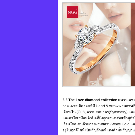
3.3 The Love diamond collection
แหวนเพชรท
กาล เพชรเม็ดยอดที่มี Heart & Arrow ผ่านการเจี
เจียระไน (Cut), ความสมมาตร(Symmetry) และกา
และหัวใจเสมือนคิวปิดที่ยิงลูกศรแห่งรักเข้าสู่
เรือนโดดเด่นด้วยการผสมผสาน White Gold และR
อยู่ในทุกดีไซน์ เป็นสัญลักษณ์แห่งคำมั่นสัญญาแห