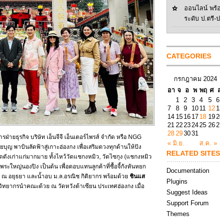
ออนไลน์ พร้
ระดับ ป.ตรี-
CATEGORIES
กรกฎาคม 2024
อา
จ
อ
พ
พฤ
ศ
1
2
3
4
5
6
7
8
9
10
11
12
1
14
15
16
17
18
19
2
21
22
23
24
25
26
2
28
29
30
31
รฝ่ายธุรกิจ บริษัท เอ็นจีจี เอ็นเตอร์ไพรส์ จำกัด หรือ NGG
« มิ.ย.
ส.ค. »
ญ พาบินลัดฟ้าสู่เกาะฮ่องกง เพื่อเสริมดวงทุกด้านให้ปัง
RELATED SITES
ัดดังเก่าแก่มากมาย ทั้งไหว้วัดแชกงหมิว, วัดไซกุง (แชกงหมิว
 พระใหญ่นองปิง เป็นต้น เพื่อตอบแทนลูกค้าที่ซื้อจี้กังหันหยก
Documentation
ร ณ อยุธยา และน้ำอบ ม.ล.อรณิช กิติยากร พร้อมด้วย
ชินแส
Plugins
วิทยากรนำคณะด้วย ณ วัดหวังต้าเซียน ประเทศฮ่องกง เมื่อ
Suggest Ideas
Support Forum
Themes