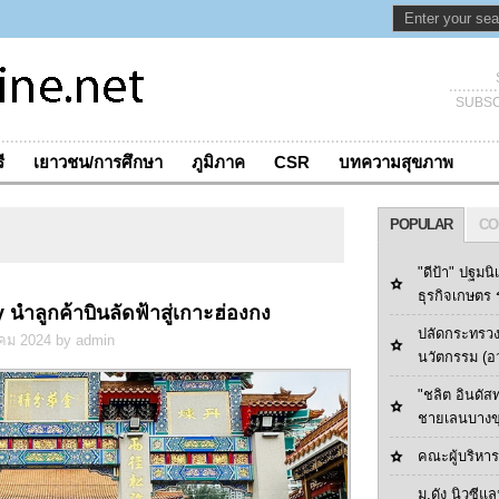
SUBSC
ี
เยาวชน/การศึกษา
ภูมิภาค
CSR
บทความสุขภาพ
POPULAR
CO
"ดีป้า" ปฐมนิ
ธุรกิจเกษตร ร
นำลูกค้าบินลัดฟ้าสู่เกาะฮ่องกง
ปลัดกระทรวง
คม 2024 by admin
นวัตกรรม (อ
"ชลิต อินดัส
ชายเลนบางข
คณะผู้บริหารด
ม.ดัง นิวซีแล