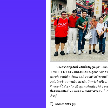
นางสาวปัญจรัตน์ ทรัพย์หิรัญกุล
ผู้อำนวยกา
JEWELLERY จัดทริปพิเศษเฉพาะลูกค้า VIP สายบุ
ตลอดปี ร่วมพิธีเปลี่ยนดวงเปิดทรัพย์รับโชคกับว
เก่า), วัดเจ้าแม่กวนอิม ฮองฮำ, วัดหวังต้าเซียน,
จักรพรรดิ์นำโชค โดยมี คุณแม่พิณน้อย กิติยาก
ชื่อดังของเมืองไทย หมอช้าง ทศพร ศรีตุลา
เป็น
เร็วๆนี้
Comments (0)