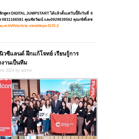
ลักสูตร
DIGITAL JUMPSTART ได้แล้วตั้งแต่วันนี้ถึงวันที่ 6
ร 0831166581 คุณชัยวัฒน์ และ0929639562 คุณกษิดิ์เดช
a.or.th/th/article-view/depa-DJS-
2
ิวซีแลนด์ ฝึกแก้โจทย์ เรียนรู้การ
งานเป็นทีม
คม 2024 by admin