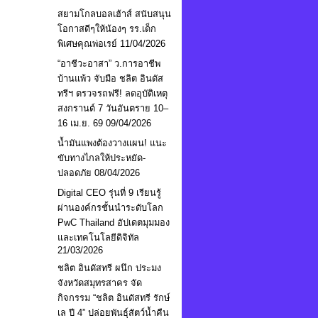
สยามโกลบอลเฮ้าส์ สนับสนุน
โอกาสดีๆให้น้องๆ รร.เด็ก
พิเศษคุณพ่อเรย์
11/04/2026
“อาชีวะอาสา” ว.การอาชีพ
บ้านแพ้ว จับมือ ชลิต อินดัส
ทรีฯ ตรวจรถฟรี! ลดอุบัติเหตุ
สงกรานต์ 7 วันอันตราย 10–
16 เม.ย. 69
09/04/2026
น้ำมันแพงต้องวางแผน! แนะ
ขับทางไกลให้ประหยัด-
ปลอดภัย
08/04/2026
Digital CEO รุ่นที่ 9 เรียนรู้
ผ่านองค์กรชั้นนำระดับโลก
PwC Thailand อัปเดตมุมมอง
และเทคโนโลยีดิจิทัล
21/03/2026
ชลิต อินดัสทรี ผนึก ประมง
จังหวัดสมุทรสาคร จัด
กิจกรรม “ชลิต อินดัสทรี รักษ์
เล ปี 4” ปล่อยพันธุ์สัตว์น้ำคืน