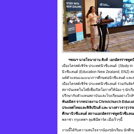
ฯพณฯ นายโจนาธาน คิงส์ เอกอัครราชทูตนิ
เมืองไครสต์เชิร์ช ประเทศนิวซีแลนด์ (Study i
นิวซีแลนด์ (Education New Zealand; ENZ) สถ
นท์ตัวแทนแนะแนวการศึกษต่อนิวซีแลนด์ และส
เมืองไครสต์เชิร์ช ประเทศนิวซีแลนด์ ร่วมกันจั
สถาบันเทคโนโลยีเพื่อเปิดโอกาสให้น้อง ๆ นักเ
ปรึกษากับตัวแทนสถาบันและโรงเรียนอย่างใกล้
พันธมิตร จากหน่วยงาน Christchurch Educat
ประเทศไทยและฟิลิปปินส์ และ นางสาวจารุวรร
ศึกษานิวซีแลนด์ สถานเอกอัครราชทูตนิวซีแล
พลาซ่า กรุงเทพฯ ลุมพินีพาร์ค เมื่อเร็วๆนี้
งานนี้ได้รับความสนใจจากน้องๆนักเรียน นักศึก