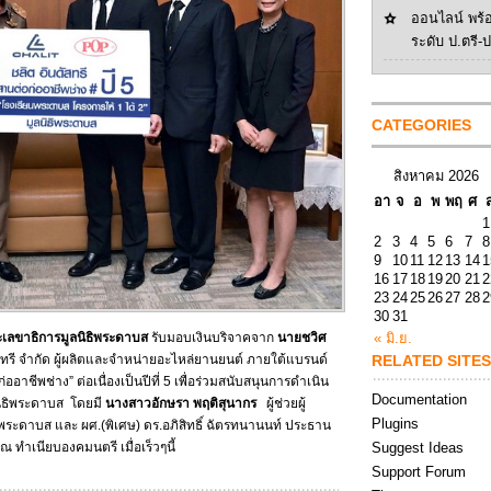
ออนไลน์ พร้
ระดับ ป.ตรี-
CATEGORIES
สิงหาคม 2026
อา
จ
อ
พ
พฤ
ศ
1
2
3
4
5
6
7
8
9
10
11
12
13
14
1
16
17
18
19
20
21
2
23
24
25
26
27
28
2
30
31
ลขาธิการมูลนิธิพระดาบส
รับมอบเงินบริจาคจาก
นายชวิศ
« มิ.ย.
ัสทรี จำกัด ผู้ผลิตและจำหน่ายอะไหล่ยานยนต์ ภายใต้แบรนด์
RELATED SITES
อาชีพช่าง” ต่อเนื่องเป็นปีที่ 5 เพื่อร่วมสนับสนุนการดำเนิน
Documentation
นิธิพระดาบส โดยมี
นางสาวอักษรา พฤติสุนากร
ผู้ช่วยผู้
Plugins
ะดาบส และ ผศ.(พิเศษ) ดร.อภิสิทธิ์ ฉัตรทนานนท์ ประธาน
 ทำเนียบองคมนตรี เมื่อเร็วๆนี้
Suggest Ideas
Support Forum