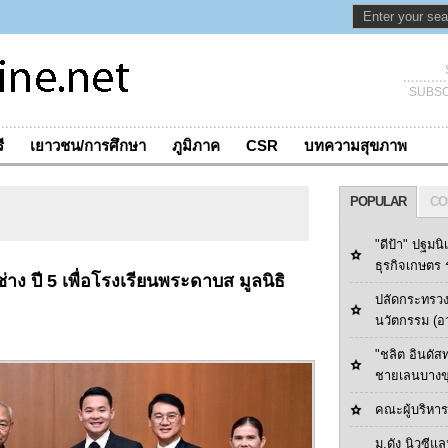
SUBSC
ี
เยาวชน/การศึกษา
ภูมิภาค
CSR
บทความสุขภาพ
POPULAR
CO
"ดีป้า" ปฐมนิ
ธุรกิจเกษตร ร
่าง ปี 5 เพื่อโรงเรียนพระดาบส มูลนิธิ
ปลัดกระทรวง
นวัตกรรม (อ
"ชลิต อินดัส
ชายเลนบางข
คณะผู้บริหารด
ม.ดัง นิวซีแล