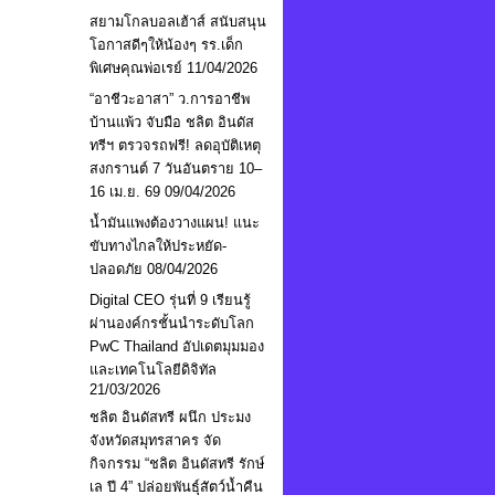
สยามโกลบอลเฮ้าส์ สนับสนุน
โอกาสดีๆให้น้องๆ รร.เด็ก
พิเศษคุณพ่อเรย์
11/04/2026
“อาชีวะอาสา” ว.การอาชีพ
บ้านแพ้ว จับมือ ชลิต อินดัส
ทรีฯ ตรวจรถฟรี! ลดอุบัติเหตุ
สงกรานต์ 7 วันอันตราย 10–
16 เม.ย. 69
09/04/2026
น้ำมันแพงต้องวางแผน! แนะ
ขับทางไกลให้ประหยัด-
ปลอดภัย
08/04/2026
Digital CEO รุ่นที่ 9 เรียนรู้
ผ่านองค์กรชั้นนำระดับโลก
PwC Thailand อัปเดตมุมมอง
และเทคโนโลยีดิจิทัล
21/03/2026
ชลิต อินดัสทรี ผนึก ประมง
จังหวัดสมุทรสาคร จัด
กิจกรรม “ชลิต อินดัสทรี รักษ์
เล ปี 4” ปล่อยพันธุ์สัตว์น้ำคืน