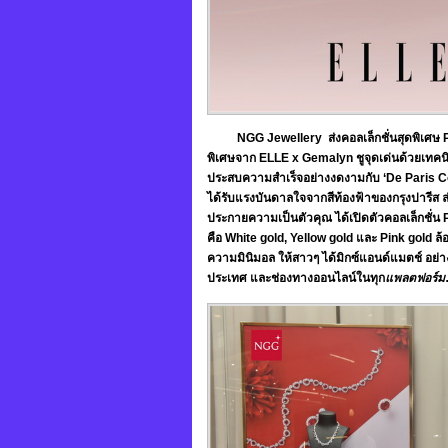
NGG Jewellery ส่งคอลเล็กชั่นสุดพิเศษ Pet
พิเศษจาก ELLE x Gemalyn ชูจุดเด่นด้วยเทคนิ
ประสบความสำเร็จอย่างงดงามกับ ‘De Paris Co
ได้รับแรงบันดาลใจจากสีท้องฟ้าของกรุงปารีส
ประกายความเป็นตัวคุณ ได้เปิดตัวคอลเล็กชั่น P
คือ White gold, Yellow gold และ Pink gold ล้
ความมินิมอล ให้สาวๆ ได้มิกซ์แอนด์แมตช์ อย่
ประเทศ
และช่องทางออนไลน์ในทุก
แพลตฟอร์ม