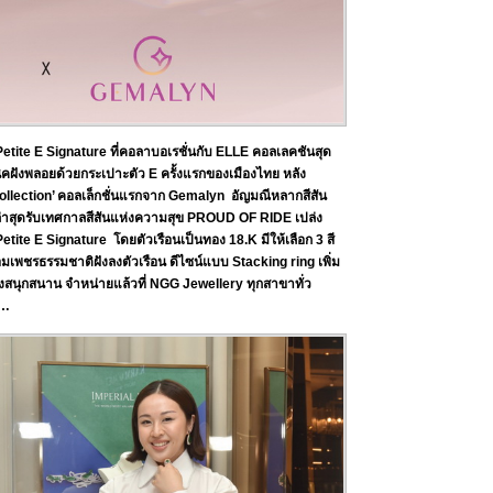
ite E Signature ที่คอลาบอเรชั่นกับ ELLE คอลเลคชันสุด
คฝังพลอยด้วยกระเปาะตัว E ครั้งแรกของเมืองไทย หลัง
llection’ คอลเล็กชั่นแรกจาก Gemalyn อัญมณีหลากสีสัน
 ล่าสุดรับเทศกาลสีสันแห่งความสุข PROUD OF RIDE เปล่ง
etite E Signature โดยตัวเรือนเป็นทอง 18.K มีให้เลือก 3 สี
อมเพชรธรรมชาติฝังลงตัวเรือน ดีไซน์แบบ Stacking ring เพิ่ม
างสนุกสนาน จำหน่ายแล้วที่ NGG Jewellery ทุกสาขาทั่ว
…