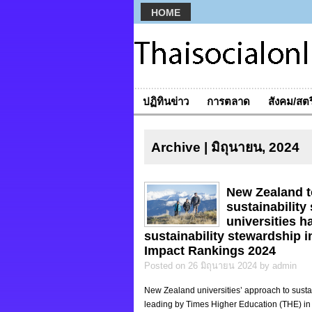
HOME
ปฏิทินข่าว
การตลาด
สังคม/สตร
Archive | มิถุนายน, 2024
New Zealand to
sustainabilit
universities h
sustainability stewardship 
Impact Rankings 2024
Posted on 26 มิถุนายน 2024 by admin
New Zealand universities’ approach to susta
leading by Times Higher Education (THE) in 