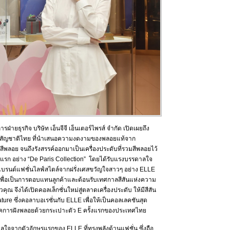
รฝ่ายธุรกิจ บริษัท เอ็นจีจี เอ็นเตอร์ไพรส์ จำกัด เปิดเผยถึง
บสัญชาติไทย ที่นำเสนอความงดงามของพลอยแท้จาก
สีพลอย จนถึงรังสรรค์ออกมาเป็นเครื่องประดับที่รวมสีพลอยไว้
นแรก อย่าง “De Paris Collection” โดยได้รับแรงบรรดาลใจ
บแบรนด์แฟชั่นไลฟ์สไตล์จากฝรั่งเศสขวัญใจสาวๆ อย่าง ELLE
ุดเพื่อเป็นการตอบแทนลูกค้าและต้อนรับเทศกาลสีสันแห่งความ
จึงได้เปิดคอลเล็กชั่นใหม่สู่ตลาดเครื่องประดับ ให้มีสีสัน
ture ซึ่งคอลาบอเรชั่นกับ ELLE เพื่อให้เป็นคอลเลคชันสุด
คการฝังพลอยด้วยกระเปาะตัว E ครั้งแรกของประเทศไทย
ดาลใจจากตัวอักษรแรกของ ELLE ที่ทรงพลังด้านแฟชั่น ซึ่งถือ