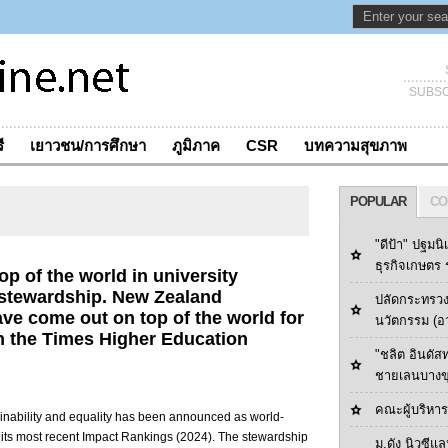
SUBSC
ี
เยาวชน/การศึกษา
ภูมิภาค
CSR
บทความสุขภาพ
POPULAR
CO
"ดีป้า" ปฐมนิ
ธุรกิจเกษตร ร
p of the world in university
y stewardship. New Zealand
ปลัดกระทรวง
ave come out on top of the world for
นวัตกรรม (อ
in the Times Higher Education
"ชลิต อินดัส
ชายเลนบางข
คณะผู้บริหารด
inability and equality has been announced as world-
its most recent Impact Rankings (2024). The stewardship
ม.ดัง นิวซีแล