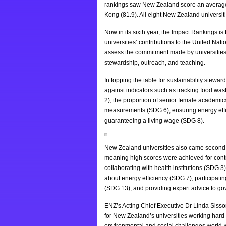
rankings saw New Zealand score an average 
Kong (81.9). All eight New Zealand universiti
Now in its sixth year, the Impact Rankings is
universities’ contributions to the United Na
assess the commitment made by universities t
stewardship, outreach, and teaching.
In topping the table for sustainability stewa
against indicators such as tracking food w
2), the proportion of senior female academic
measurements (SDG 6), ensuring energy effic
guaranteeing a living wage (SDG 8).
New Zealand universities also came second e
meaning high scores were achieved for contr
collaborating with health institutions (SDG 
about energy efficiency (SDG 7), participati
(SDG 13), and providing expert advice to g
ENZ’s Acting Chief Executive Dr Linda Sisso
for New Zealand’s universities working hard 
environmental and social challenges world-w