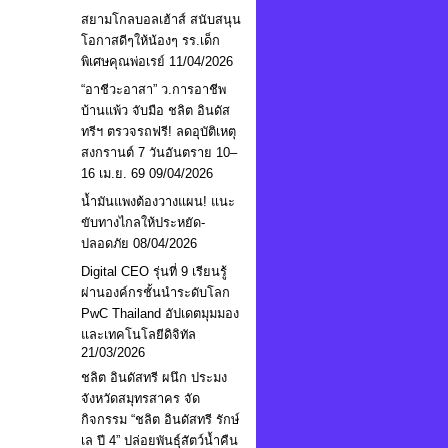
สยามโกลบอลเฮ้าส์ สนับสนุน
โอกาสดีๆให้น้องๆ รร.เด็ก
พิเศษคุณพ่อเรย์
11/04/2026
“อาชีวะอาสา” ว.การอาชีพ
บ้านแพ้ว จับมือ ชลิต อินดัส
ทรีฯ ตรวจรถฟรี! ลดอุบัติเหตุ
สงกรานต์ 7 วันอันตราย 10–
16 เม.ย. 69
09/04/2026
น้ำมันแพงต้องวางแผน! แนะ
ขับทางไกลให้ประหยัด-
ปลอดภัย
08/04/2026
Digital CEO รุ่นที่ 9 เรียนรู้
ผ่านองค์กรชั้นนำระดับโลก
PwC Thailand อัปเดตมุมมอง
และเทคโนโลยีดิจิทัล
21/03/2026
ชลิต อินดัสทรี ผนึก ประมง
จังหวัดสมุทรสาคร จัด
กิจกรรม “ชลิต อินดัสทรี รักษ์
เล ปี 4” ปล่อยพันธุ์สัตว์น้ำคืน