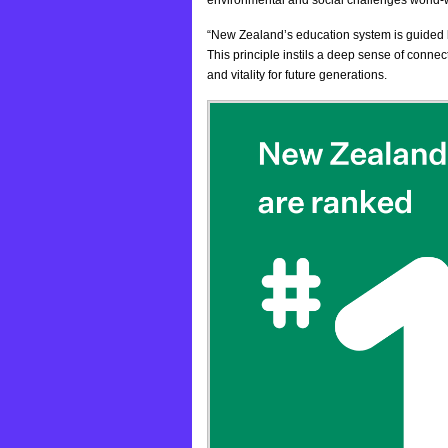
“New Zealand’s education system is guided b
This principle instils a deep sense of connec
and vitality for future generations.