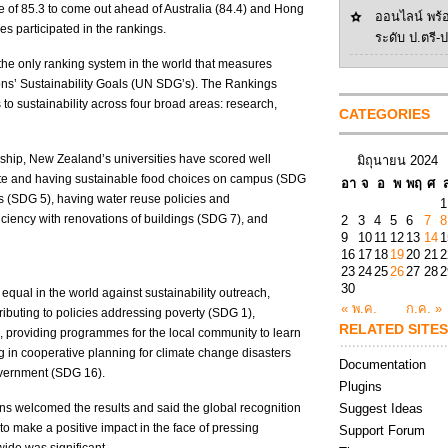
of 85.3 to come out ahead of Australia (84.4) and Hong
ออนไลน์ พร้
es participated in the rankings.
ระดับ ป.ตรี-
 the only ranking system in the world that measures
tions’ Sustainability Goals (UN SDG’s). The Rankings
o sustainability across four broad areas: research,
CATEGORIES
rdship, New Zealand’s universities have scored well
มิถุนายน 2024
aste and having sustainable food choices on campus (SDG
อา
จ
อ
พ
พฤ
ศ
s (SDG 5), having water reuse policies and
1
iency with renovations of buildings (SDG 7), and
2
3
4
5
6
7
8
9
10
11
12
13
14
1
16
17
18
19
20
21
2
23
24
25
26
27
28
2
30
qual in the world against sustainability outreach,
« พ.ค.
ก.ค. »
ibuting to policies addressing poverty (SDG 1),
RELATED SITES
3), providing programmes for the local community to learn
ng in cooperative planning for climate change disasters
Documentation
overnment (SDG 16).
Plugins
ns welcomed the results and said the global recognition
Suggest Ideas
to make a positive impact in the face of pressing
Support Forum
ide was significant.