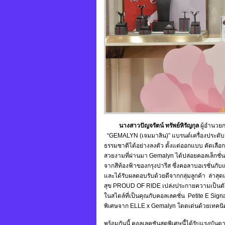
นางสาวปัญจรัตน์ ทรัพย์หิรัญกุล
ผู้อำนวยกา
“GEMALYN (เจมมาลิน)” แบรนด์เครื่องประดั
ธรรมชาติได้อย่างลงตัว ตั้งแต่ออกแบบ คัดเลือก
สวยงามที่ผ่านมา Gemalyn ได้ปล่อยคอลเล็กชั่
จากสีท้องฟ้าของกรุงปารีส ซึ่งคอลาบอเรชั่นกั
และได้รับผลตอบรับด้วยดีจากกลุ่มลูกค้า ล่าส
สุข PROUD OF RIDE เปล่งประกายความเป็นตัวคุณ 
ในสไตล์ที่เป็นคุณกับคอลเลคชั่น Petite E Signa
พิเศษจาก ELLE x Gemalyn โดดเด่นด้วยเทคนิ
พร้อมกันนี้ คอลเลคชันสุดพิเศษนี้ได้รับแรงบัน