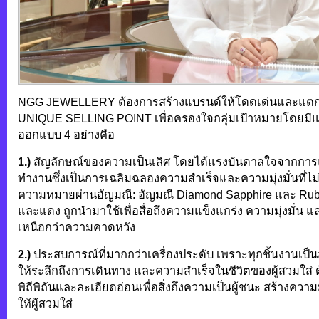
NGG JEWELLERY ต้องการสร้างแบรนด์ให้โดดเด่นและแตก
UNIQUE SELLING POINT เพื่อครองใจกลุ่มเป้าหมายโดยมี
ออกแบบ 4 อย่างคือ
1.)
สัญลักษณ์ของความเป็นเลิศ โดยได้แรงบันดาลใจจากการ
ทำงานซึ่งเป็นการเฉลิมฉลองความสำเร็จและความมุ่งมั่นที่ไม่มีที
ความหมายผ่านอัญมณี: อัญมณี Diamond Sapphire และ Ruby 
และแดง ถูกนำมาใช้เพื่อสื่อถึงความแข็งแกร่ง ความมุ่งมั่น แ
เหนือกว่าความคาดหวัง
2.)
ประสบการณ์ที่มากกว่าเครื่องประดับ เพราะทุกชิ้นงานเป็นส
ให้ระลึกถึงการเดินทาง และความสำเร็จในชีวิตของผู้สวมใส่
พิถีพิถันและละเอียดอ่อนเพื่อสิ่งถึงความเป็นผู้ชนะ สร้างความม
ให้ผู้สวมใส่