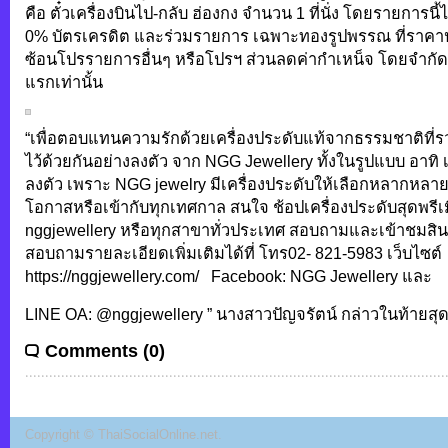
คือ ตั๋วเครื่องบินไป-กลับ ฮ่องกง จำนวน 1 ที่นั่ง โดยรายการน
0% บัตรเครดิต และร่วมรายการ เฉพาะทองรูปพรรณ ที่ราคาปกต
ซ้อนโปรรายการอื่นๆ หรือโปรฯ ส่วนลดค่ากำเหน็จ โดยจำกัดจ
แรกเท่านั้น
“เพื่อตอบแทนความรักด้วยเครื่องประดับแท้จากธรรมชาติที่ร
ไว้ด้วยกันอย่างลงตัว จาก NGG Jewellery ทั้งในรูปแบบ อาทิ เพื่
ลงตัว เพราะ NGG jewelry มีเครื่องประดับให้เลือกหลากหลาย
โอกาสหรือเข้ากับทุกเทศกาล สนใจ ช้อปเครื่องประดับสุดพรีเมีย
nggjewellery หรือทุกสาขาทั่วประเทศ สอบถามและเข้าชมสินค้
สอบถามรายละเอียดเพิ่มเติมได้ที่ โทร02- 821-5983 เว็บไซต์
https://nggjewellery.com/ Facebook: NGG Jewellery และ
LINE OA: @nggjewellery ” นางสาวปัญจรัตน์ กล่าวในท้ายสุ
Comments (0)
Copyright ©
ThaiSocialOnline.net
.