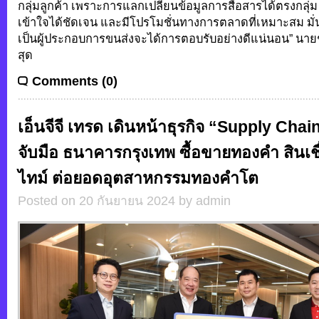
กลุ่มลูกค้า เพราะการแลกเปลี่ยนข้อมูลการสื่อสารได้ตรงกลุ่
เข้าใจได้ชัดเจน และมีโปรโมชั่นทางการตลาดที่เหมาะสม มั่นใ
เป็นผู้ประกอบการขนส่งจะได้การตอบรับอย่างดีแน่นอน” นาย
สุด
Comments (0)
เอ็นจีจี เทรด เดินหน้าธุรกิจ “Supply Cha
จับมือ ธนาคารกรุงเทพ ซื้อขายทองคำ สินเช
ไทม์ ต่อยอดอุตสาหกรรมทองคำโต
Posted on 20 กันยายน 2024 by admin