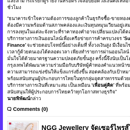
และสามารถเรียกดูรายงานหรือตรวจสอบยอดวงเงินคงเหลือ
ชั่วโมง
“ธนาคารเข้าใจความต้องการของลูกค้าในธุรกิจซื้อ-ขายทองค
ต้องมีความพร้อมด้านสภาพคล่องและเงินทุนหมุนเวียนอยู่เสม
การลงทุนในแต่ละจังหวะที่ราคาทองคำอาจเปลี่ยนแปลงได้ตล
บริการทางการเงินออนไลน์เพื่อเครือข่ายการค้าครบวงจร
‘S
Finance’
จะช่วยตอบโจทย์นี้อย่างเต็มที่ ทั้งวงเงินสูง มีเงื่อนไข
เวลากู้ด้วยตนเองได้ตลอดเวลา เพียงทำรายการผ่านออนไลน์ 
มั่นใจได้ด้วยมาตรฐานความปลอดภัยขั้นสูง ครั้งนี้จึงนับเป็น
กรุงเทพได้พัฒนาความร่วมมือกับบริษัทผู้ค้าทองคำแนวหน้าขอ
ความสามารถแข่งขันให้แข็งแกร่งยิ่งขึ้น สอดคล้องกับเป้าห
พร้อมสนับสนุนผู้ประกอบการไทยในทุกกลุ่มอุตสาหกรรมด้ว
บริการทางการเงินที่เหมาะสม เป็นเหมือน
‘เพื่อนคู่คิด’
ที่พร้อ
สนับสนุนให้ผู้ประกอบการไทยคว้าทุกโอกาสทางธุรกิจ”
นายพิพัฒน์
กล่าว
Comments (0)
NGG Jewellery จัดเซอร์ไพรส์ไม