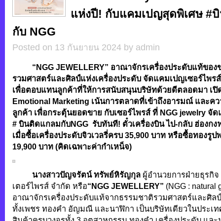
แห่งปี! กับแคมเปญสุดพิเศษ #
กับ NGG
Posted on 13 กันยายน 2024 by admin
“NGG JEWELLERY” อาณาจักรเครื่องประดับแท้ของข
รวมศาสตร์และศิลป์แห่งเครื่องประดับ จัดแคมเปญเซอร์ไพรส์ไม
เพื่อตอบแทนลูกค้าที่ให้การสนับสนุนบริษัทด้วยดีตลอดมา เ
Emotional Marketing เน้นการตลาดที่เข้าถึงอารมณ์ และควา
ลูกค้า เพื่อกระตุ้นยอดขาย กับเซอร์ไพรส์ ที่ NGG jewelry จ
# บินติดแกลมกับNGG รับทันที! ตั๋วเครื่องบิน ไป-กลับ ฮ่องกงฟร
เมื่อซื้อเครื่องประดับจิวเวลรี่ครบ
35,900 บาท หรือซื้อทองรู
19,900 บาท (คิดเฉพาะค่ากำเหน็จ)
นางสาวปัญจรัตน์ ทรัพย์หิรัญกุล
ผู้อำนวยการฝ่ายธุรกิจ บ
เตอร์ไพรส์ จำกัด หรือ
“NGG JEWELLERY”
(NGG : natural g
อาณาจักรเครื่องประดับแท้จากธรรมชาติรวมศาสตร์และศิลป์แ
ทั้งเพชร ทองคำ อัญมณี และนาฬิกา เป็นบริษัทเดียวในประเท
สินค้าครบวงจรทั้ง 3 อุตสาหกรรม ทองคำ เครื่องประดับ และน