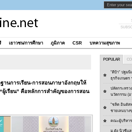
SUBSC
ี
เยาวชน/การศึกษา
ภูมิภาค
CSR
บทความสุขภาพ
POPULAR
CO
"ดีป้า" ปฐมนิ
ธุรกิจเกษตร ร
ฐานการเรียน-การสอนภาษาอังกฤษให้
ปลัดกระทรวง
ก “ผู้เรียน” คือหลักการสำคัญของการสอน
นวัตกรรม (อ
"ชลิต อินดัส
ชายเลนบางข
คณะผู้บริหารด
ม.ดัง นิวซีแล