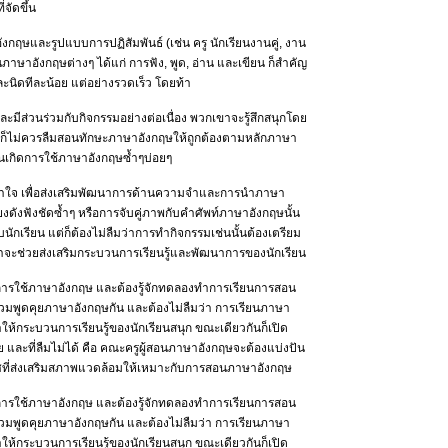
่จัดขึ้น
ฤษและรูปแบบการปฏิสัมพันธ์ (เช่น ครู นักเรียนงานคู่, งาน
นภาษาอังกฤษต่างๆ ได้แก่ การฟัง, พูด, อ่าน และเขียน ก็สำคัญ
ละนิดทีละน้อย แต่อย่างรวดเร็ว โดยท้า
ะมีส่วนร่วมกับกิจกรรมอย่างต่อเนื่อง พวกเขาจะรู้สึกสนุกโดย
ยวกันก็ไม่ควรลืมสอนทักษะภาษาอังกฤษให้ถูกต้องตามหลักภาษา
ยนเกิดการใช้ภาษาอังกฤษซ้ำๆบ่อยๆ
เข้าใจ เพื่อส่งเสริมพัฒนาการด้านความจำและการนำภาษา
ียงดังฟังชัดซ้ำๆ หรือการจับคู่ภาพกับคำศัพท์ภาษาอังกฤษนั้น
บนักเรียน แต่ก็ต้องไม่ลืมว่าการทำกิจกรรมเช่นนั้นต้องเตรียม
่าจะช่วยส่งเสริมกระบวนการเรียนรู้และพัฒนาการของนักเรียน
การใช้ภาษาอังกฤษ และต้องรู้จักทดลองทำการเรียนการสอน
ร่วมพูดคุยภาษาอังกฤษกัน และต้องไม่ลืมว่า การเรียนภาษา
ทำให้กระบวนการเรียนรู้ของนักเรียนสนุก ขณะเดียวกันก็เปิด
 และที่ลืมไม่ได้ คือ คณะครูผู้สอนภาษาอังกฤษจะต้องแบ่งปัน
าศที่ส่งเสริมสภาพแวดล้อมให้เหมาะกับการสอนภาษาอังกฤษ
การใช้ภาษาอังกฤษ และต้องรู้จักทดลองทำการเรียนการสอน
ร่วมพูดคุยภาษาอังกฤษกัน และต้องไม่ลืมว่า การเรียนภาษา
ทำให้กระบวนการเรียนรู้ของนักเรียนสนุก ขณะเดียวกันก็เปิด