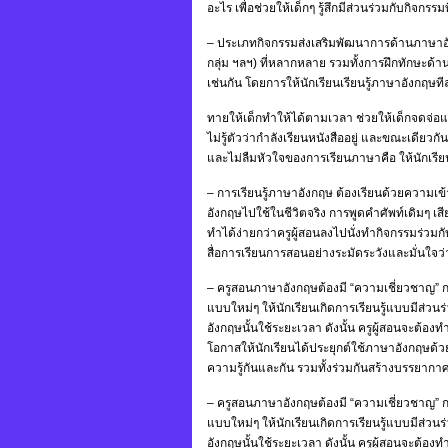
อะไร เพื่อช่วยให้เด็กๆ รู้สึกมีส่วนร่วมกับกิจกรรมที
– ประเภทกิจกรรมส่งเสริมพัฒนาการด้านภาษาอังก
กลุ่ม ฯลฯ) ที่หลากหลาย รวมทั้งการฝึกทักษะด้า
เช่นกัน โดยการให้นักเรียนเรียนรู้ภาษาอังกฤษที
ทายให้เด็กทำให้ได้ตามเวลา ช่วยให้เด็กจดจ่อแล
ไม่รู้ตัวว่ากำลังเรียนหนังสืออยู่ และขณะเดี
และไม่ลืมหัวใจของการเรียนภาษาคือ ให้นักเรี
– การเรียนรู้ภาษาอังกฤษ ต้องเรียนด้วยความ
อังกฤษไปใช้ในชีวิตจริง การพูดคำศัพท์เดิมๆ เส
ทำได้ง่ายกว่าครูผู้สอนลงไปนั่งทำกิจกรรมร่วมกั
สื่อการเรียนการสอนอย่างระมัดระวังและมั่นใจว
– ครูสอนภาษาอังกฤษต้องมี “ความเชี่ยวชาญ” 
แบบใหม่ๆ ให้นักเรียนเกิดการเรียนรู้แบบมีส่วน
อังกฤษนั้นใช้ระยะเวลา ดังนั้น ครูผู้สอนจะต้อง
โอกาสให้นักเรียนได้ประยุกต์ใช้ภาษาอังกฤษด้วย
ความรู้กันและกัน รวมทั้งร่วมกันสร้างบรรยาก
– ครูสอนภาษาอังกฤษต้องมี “ความเชี่ยวชาญ” 
แบบใหม่ๆ ให้นักเรียนเกิดการเรียนรู้แบบมีส่วน
อังกฤษนั้นใช้ระยะเวลา ดังนั้น ครูผู้สอนจะต้อง