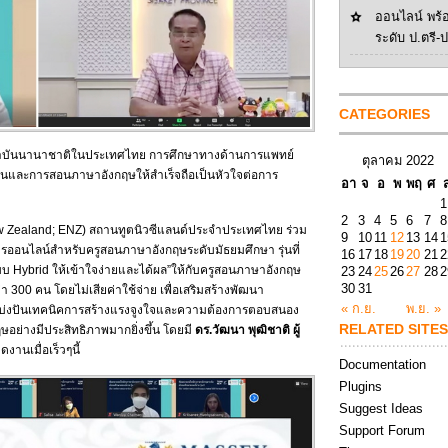
ออนไลน์ พร้
ระดับ ป.ตรี-
CATEGORIES
ถาบันนานาชาติในประเทศไทย การศึกษาทางด้านการแพทย์
ตุลาคม 2022
ยนและการสอนภาษาอังกฤษให้สำเร็จถือเป็นหัวใจต่อการ
อา
จ
อ
พ
พฤ
ศ
1
2
3
4
5
6
7
8
w Zealand; ENZ) สถานทูตนิวซีแลนด์ประจำประเทศไทย ร่วม
9
10
11
12
13
14
1
ารออนไลน์สำหรับครูสอนภาษาอังกฤษระดับมัธยมศึกษา รุ่นที่
16
17
18
19
20
21
2
บ Hybrid ให้เข้าใจง่ายและได้ผล”ให้กับครูสอนภาษาอังกฤษ
23
24
25
26
27
28
2
30
31
300 คน โดยไม่เสียค่าใช้จ่าย เพื่อเสริมสร้างพัฒนา
« ก.ย.
พ.ย. »
แบ่งปันเทคนิคการสร้างแรงจูงใจและความต้องการตอบสนอง
RELATED SITES
กฤษอย่างมีประสิทธิภาพมากยิ่งขึ้น โดยมี
ดร.วัฒนา พุฒิชาติ ผู้
งานเมื่อเร็วๆนี้
Documentation
Plugins
Suggest Ideas
Support Forum