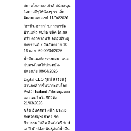
สยามโกลบอลเฮ้าส์ สนับสนุน
โอกาสดีๆให้น้องๆ รร.เด็ก
พิเศษคุณพ่อเรย์
11/04/2026
“อาชีวะอาสา” ว.การอาชีพ
บ้านแพ้ว จับมือ ชลิต อินดัส
ทรีฯ ตรวจรถฟรี! ลดอุบัติเหตุ
สงกรานต์ 7 วันอันตราย 10–
16 เม.ย. 69
09/04/2026
น้ำมันแพงต้องวางแผน! แนะ
ขับทางไกลให้ประหยัด-
ปลอดภัย
08/04/2026
Digital CEO รุ่นที่ 9 เรียนรู้
ผ่านองค์กรชั้นนำระดับโลก
PwC Thailand อัปเดตมุมมอง
และเทคโนโลยีดิจิทัล
21/03/2026
ชลิต อินดัสทรี ผนึก ประมง
จังหวัดสมุทรสาคร จัด
กิจกรรม “ชลิต อินดัสทรี รักษ์
เล ปี 4” ปล่อยพันธุ์สัตว์น้ำคืน