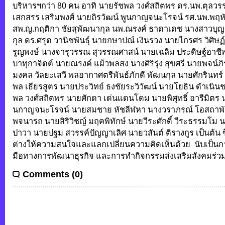
บริหารฯกว่า 80 คน อาทิ นายรัชพล วงศ์สถิตพร ดร.นพ.ตุลว
เสกสรร เสริมพงศ์ นายถิรวัฒน์ พูนกาญจนะโรจน์ รศ.นพ.พฤหั
สพ.ญ.กฤติกา ชัยสุพัฒนากุล นพ.ณรงค์ ธาดาเดช นางสาวบุญญ
กุล ดร.ศรุต วานิชพันธุ์ นายกษาปณ์ เงินรวง นายไกรศร วิศิษ
รูญพงษ์ นางจารุวรรณ สุวรรณศาสน์ นายเฉลิม ประดิษฐ์อาชีพ
บาทุกาจิตต์ นายณรงค์ แผ้วพลสง นางศิริรุ่ง สุขศรี นายพจน์ภิร
มงคล วัลยะเสวี พลอากาศตรีพันธ์ภักดี พัฒนกุล นายศักรินทร์ ร
พล เธียรสูตร นายประวิทย์ ธงชัยระวิวัฒน์ นายโยธิน ดำเนิน
พล วงศ์สถิตพร นายศักดา เด่นแดนโดม นายพิศุทธิ์ อารีมิตร น
นกาญจนะโรจน์ นายสมชาย หัชลีฬหา นางวราภรณ์ โอสถาพันธ
พจนารถ นายสิริวิชญ์ มฤคพิทักษ์ นายวีระศักดิ์ วีระธรรมโม 
ปาวา นายปฐม สวรรค์ปัญญาเลิศ นายวสันต์ ติรางกูร เป็นต้น ซ
ต่างให้ความสนใจและแลกเปลี่ยนความคิดเห็นด้วย นับเป็นก
มือทางการพัฒนาธุรกิจ และการทำกิจกรรมส่งเสริมสังคมร่วม
Comments (0)