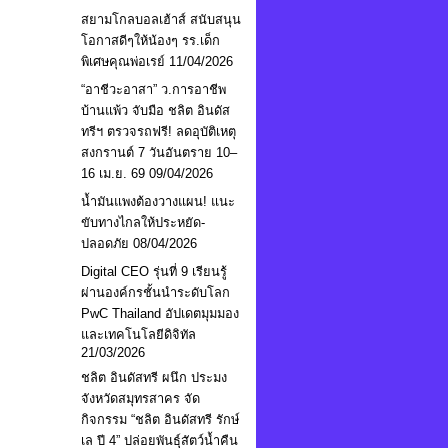
สยามโกลบอลเฮ้าส์ สนับสนุน
โอกาสดีๆให้น้องๆ รร.เด็ก
พิเศษคุณพ่อเรย์
11/04/2026
“อาชีวะอาสา” ว.การอาชีพ
บ้านแพ้ว จับมือ ชลิต อินดัส
ทรีฯ ตรวจรถฟรี! ลดอุบัติเหตุ
สงกรานต์ 7 วันอันตราย 10–
16 เม.ย. 69
09/04/2026
น้ำมันแพงต้องวางแผน! แนะ
ขับทางไกลให้ประหยัด-
ปลอดภัย
08/04/2026
Digital CEO รุ่นที่ 9 เรียนรู้
ผ่านองค์กรชั้นนำระดับโลก
PwC Thailand อัปเดตมุมมอง
และเทคโนโลยีดิจิทัล
21/03/2026
ชลิต อินดัสทรี ผนึก ประมง
จังหวัดสมุทรสาคร จัด
กิจกรรม “ชลิต อินดัสทรี รักษ์
เล ปี 4” ปล่อยพันธุ์สัตว์น้ำคืน