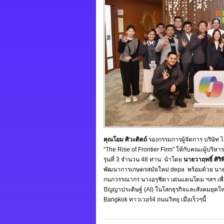
คุณโอม ศิวะดิตถ์
รองกรรมการผู้จัดการ บริษัท
“The Rise of Frontier Firm” ให้กับคณะผู้บริหารท
รุ่นที่ 3 จำนวน 48 ท่าน นำโดย
นายวาฤทธิ์ ศิริ
พัฒนาการเกษตรสมัยใหม่ depa พร้อมด้วย นายศิ
กนกวรรณากร นางอรุชิดา เด่นแดนโดม ฯลฯ เพื่
ปัญญาประดิษฐ์ (AI) ในโลกธุรกิจและสังคมยุคใ
Bangkok ทาวเวอร์4 ถนนวิทยุ เมื่อเร็วๆนี้