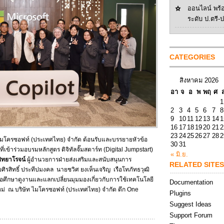
ออนไลน์ พร้
ระดับ ป.ตรี-
CATEGORIES
สิงหาคม 2026
อา
จ
อ
พ
พฤ
ศ
1
2
3
4
5
6
7
8
9
10
11
12
13
14
1
16
17
18
19
20
21
2
23
24
25
26
27
28
2
 ไมโครซอฟท์ (ประเทศไทย) จำกัด ต้อนรับและบรรยายหัวข้อ
30
31
ี่เข้าร่วมอบรมหลักสูตร ดิจิทัลจั๊มสตาร์ท (Digital Jumpstart)
« มิ.ย.
พิทยาโรจน์
ผู้อำนวยการฝ่ายส่งเสริมและสนับสนุนการ
RELATED SITES
รสิทธิ์ ประทีปมงคล นายชวิศ ยงเห็นเจริญ เรือโทภัทธวุฒิ
อศึกษาดูงานและแลกเปลี่ยนมุมมองเกี่ยวกับการใช้เทคโนโลยี
Documentation
หม่ ณ บริษัท ไมโครซอฟท์ (ประเทศไทย) จำกัด ตึก One
Plugins
Suggest Ideas
Support Forum