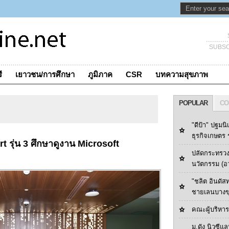
SUBSC
ี
เยาวชน/การศึกษา
ภูมิภาค
CSR
บทความสุขภาพ
POPULAR
CO
"ดีป้า" ปฐมนิ
ธุรกิจเกษตร ร
t รุ่น 3 ศึกษาดูงาน Microsoft
ปลัดกระทรวง
นวัตกรรม (อ
"ชลิต อินดัส
ชายเลนบางข
คณะผู้บริหารด
ม.ดัง นิวซีแล