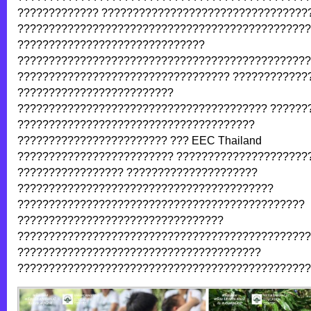
????????????? ?????????????????????????????????
???????????????????????????????????????????????
??????????????????????????????
???????????????????????????????????????????????
?????????????????????????????????? ????????????
?????????????????????????
???????????????????????????????????????? ??????
??????????????????????????????????????
???????????????????????? ??? EEC Thailand
????????????????????????? ?????????????????????
????????????????? ?????????????????????
?????????????????????????????????????????
??????????????????????????????????????????????
?????????????????????????????????
???????????????????????????????????????????????
???????????????????????????????????????
???????????????????????????????????????????????