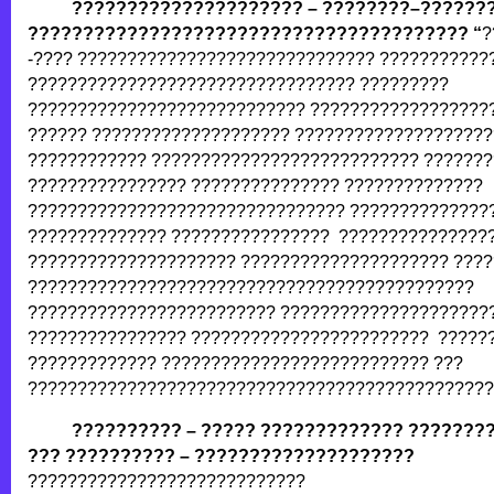
????????????????????? – ????????–??????
???????????????????????????????????????? “
?
-???? ?????????????????????????????? ???????????
????????????????????????????????? ?????????
???????????????????????????? ??????????????????
?????? ???????????????????? ???????????????????
???????????? ??????????????????????????? ??????
???????????????? ??????????????? ??????????????
???????????????????????????????? ??????????????
?????????????? ???????????????? ???????????????
????????????????????? ????????????????????? ????
?????????????????????????????????????????????
????????????????????????? ?????????????????????
???????????????? ???????????????????????? ?????
????????????? ??????????????????????????? ???
???????????????????????????????????????????????
?????????? – ????? ????????????? ???????
??? ?????????? – ????????????????????
????????????????????????????