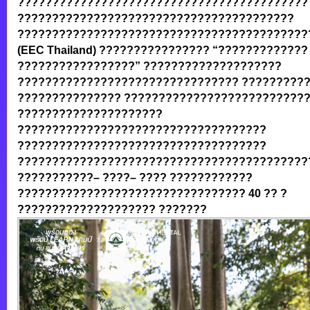
??????????????????????????????????????????
????????????????????????????????????????
???????
???????????????????????
????????????
(EEC Thailand) ???????????????? “????????????
?????????????????” ????????????????????
???????????????????????????????? ?????????
??????????????? ??????????????????????????
?????????????????????
????????????????????????????????????
????????????????????????????????????
??????????????????????????????????????????
???????????
– ????– ???? ????????????
????????????????????????????????? 40 ?? ?
???????????????????? ???????