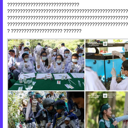
????????????????????????????
???????????????????????????????????????????????
???????????????????????????????????????????????
???????????????????????????????????????????????
? ???????????????????? ???????