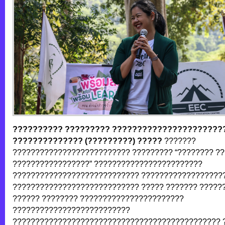
?????????? ????????? ??????????????????????
?????????????? (??????
???) ?????
???????
?????????????????????????? ????????? “???????? ?
?????????????????” ????????????????????????
???????????????????????????? ??????????????????
???????????????????????????? ????? ??????? ?????
?????? ???????? ???????????????????????
??????????????????????????
?????????????????????????????????????????????? 