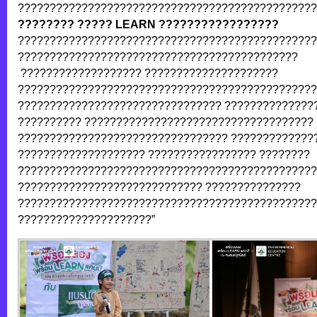
???????????????????????????????????????????????
???????? ?????
LEARN ?????????????????
???????????????????????????????????????????????
????????????????????????????????????????????
??????????????????? ?????????????????????
???????????????????????????????????????????????
???????????????????????????????? ??????????????
?????????? ????????????????????????????????????
????????????????????????????????? ?????????????
???????????????????? ????????????????? ????????
???????????????????????????????????????????????
????????????????????????????? ???????????????
???????????????????????????????????????????????
?????????????????????”