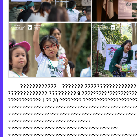
????????????
– ??????? ?????????????????
????????????? ????????? 9 ??
??????? “?????????
???????????? 1 ?? 20 ???????? ???????????????????
???????????????????????????????????????????????
??????????????? ???????????????????????????????
??????????????????????????????
????????????????????????????????????????
???????????????????????????????????????????????