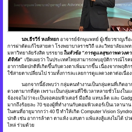
นพ.ธีรวีร์ หงส์หยก
อาจารย์จักษุแพทย์ ผู้เชี่ยวชาญเร
การผ่าตัดแก้ไขสายตา โรงพยาบาลราชวิถี และวิทยาลัยแพท
มหาวิทยาลัยรังสิต บรรยาย
ในหัวข้อ “การดูแลสุขภาพดวงต
ดิจิทัล”
เปิดเผยว่า ในประเทศไทยสามารถพบอุบัติการณ์โร
อาการผิดปกติที่เกิดขึ้นกับดวงตาเพิ่มมากขึ้น เนื่องจากพฤ
ใช้สายตาเปลี่ยนไป รวมทั้งการละเลยการดูแลดวงตาต่อเนื่อ
นอกจากนี้ยังพบว่า กลุ่มคนทำงานเป็นกลุ่มคนที่เกิดอาก
ดวงตามากที่สุด เพราะเป็นกลุ่มคนที่ใช้เวลาหลายชั่วโมงในแ
จ้องจอไม่ว่าจะเป็นจอคอมพิวเตอร์ มือถือ แทบเล็ต และ Gadge
มากถึงร้อยละ 70 ของผู้ที่ทำงานกับคอมพิวเตอร์เป็นเวลานาน
ในคนที่อายุมากกว่า 40 ปี ทำให้เกิด Computer Vision Synd
ปกติ เช่น อาการล้าตา ตาแห้ง แสบตา แพ้แสงสู้แสงไม่ได้ ปว
ไหล่ ร่วมด้วย