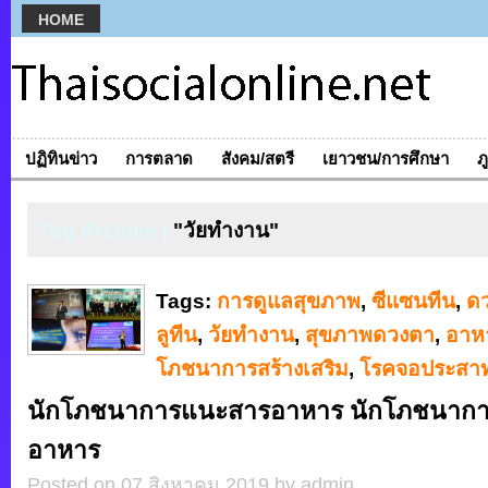
HOME
ปฏิทินข่าว
การตลาด
สังคม/สตรี
เยาวชน/การศึกษา
ภ
Tag Archive |
"วัยทำงาน"
Tags:
การดูแลสุขภาพ
,
ซีแซนทีน
,
ด
ลูทีน
,
วัยทำงาน
,
สุขภาพดวงตา
,
อาห
โภชนาการสร้างเสริม
,
โรคจอประสาท
นักโภชนาการแนะสารอาหาร นักโภชนาก
อาหาร
Posted on 07 สิงหาคม 2019 by admin