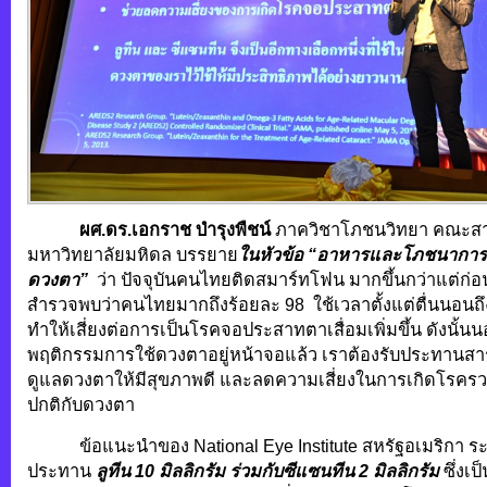
ผศ.ดร.เอกราช บำรุงพืชน์
ภาควิชาโภชนวิทยา คณะสา
มหาวิทยาลัยมหิดล บรรยาย
ในหัวข้อ “อาหารและโภชนาการส
ดวงตา”
ว่า ปัจจุบันคนไทยติดสมาร์ทโฟน มากขึ้นกว่าแต่ก
สำรวจพบว่าคนไทยมากถึงร้อยละ 98 ใช้เวลาตั้งแต่ตื่นนอนถ
ทำให้เสี่ยงต่อการเป็นโรคจอประสาทตาเสื่อมเพิ่มขึ้น ดังนั้
พฤติกรรมการใช้ดวงตาอยู่หน้าจอแล้ว เราต้องรับประทานสา
ดูแลดวงตาให้มีสุขภาพดี และลดความเสี่ยงในการเกิดโรครว
ปกติกับดวงตา
ข้อแนะนำของ National Eye Institute สหรัฐอเมริกา ระบุ
ประทาน
ลูทีน
10 มิลลิกรัม ร่วมกับซีแซนทีน 2 มิลลิกรัม
ซึ่งเ