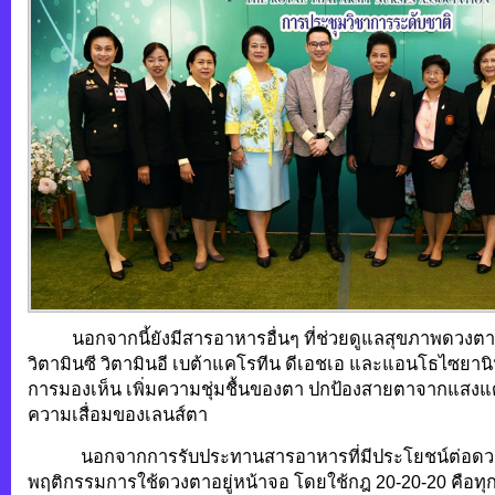
นอกจากนี้ยังมีสารอาหารอื่นๆ ที่ช่วยดูแลสุขภาพดวงตา เ
วิตามินซี วิตามินอี เบต้าแคโรทีน ดีเอชเอ และแอนโธไซยานิน 
การมองเห็น เพิ่มความชุ่มชื้นของตา ปกป้องสายตาจากแส
ความเสื่อมของเลนส์ตา
นอกจากการรับประทานสารอาหารที่มีประโยชน์ต่อดวงต
พฤติกรรมการใช้ดวงตาอยู่หน้าจอ โดยใช้กฎ 20-20-20 คือทุ