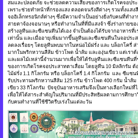
สมและปลอดภัย จะช่วยลดความเสี่ยงของการเกิดโรคจอประส
เพราะช่วยทำหน้าที่กรองแสง ตลอดจนรังสีต่างๆ รวมทั้งแสงส
จออิเล็กทรอนิกส์ต่างๆ ซึ่งมีความจำเป็นอย่างยิ่งกับคนที่ทำ
สายตาจ้องจอนานๆ หรือทำงานในที่ที่มีแสงจ้า ซึ่งร่างกายข
สร้างลูทีนและซีแซนทีนได้เอง จำเป็นต้องได้รับจากอาหารที่
เท่านั้น และเมื่ออายุเพิ่มมากขึ้นลูทีนและซีแซนทีนในจอป
ลดลงเรื่อยๆ โดยลูทีนพบมากในหน่อไม้ฝรั่ง และ บล็อกโครี่ 
มากในพริกหวานสีส้ม ข้าวโพด น้ำส้ม และองุ่นเขียว แต่เราต
และผลไม้เหล่านี้จำนวนมากเพื่อให้ได้รับลูทีนและซีแซนทีนที
ของการเกิดโรคจอประสาทตาเสื่อม โดยลูทีน 10 มิลลิกรัม ต
ไม้ฝรั่ง 1.1 กิโลกรัม หรือ บล็อกโครี่ 1.4 กิโลกรัม และ ซีแซนท
รับประทานพริกหวานสีส้ม 125 กรัม ข้าวโพด 400 กรัม น้ำส้ม 1
เขียว 33 กิโลกรัม ปัจจุบันอาหารเสริมจึงเป็นทางเลือกใหม่ที่
เพื่อให้ได้สาระสำคัญในปริมาณที่มีประสิทธิผลตามการศึกษา
กับคนทำงานที่ใช้ชีวิตรีบเร่งในแต่ละวัน