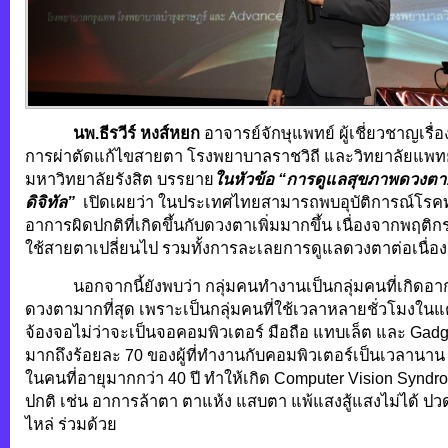
นพ.ธีรวีร์ หงส์หยก
อาจารย์จักษุแพทย์ ผู้เชี่ยวชาญเร
การผ่าตัดแก้ไขสายตา โรงพยาบาลราชวิถี และวิทยาลัยแพท
มหาวิทยาลัยรังสิต บรรยาย
ในหัวข้อ “การดูแลสุขภาพดวงต
ดิจิทัล”
เปิดเผยว่า ในประเทศไทยสามารถพบอุบัติการณ์โร
อาการผิดปกติที่เกิดขึ้นกับดวงตาเพิ่มมากขึ้น เนื่องจากพฤ
ใช้สายตาเปลี่ยนไป รวมทั้งการละเลยการดูแลดวงตาต่อเนื่อ
นอกจากนี้ยังพบว่า กลุ่มคนทำงานเป็นกลุ่มคนที่เกิดอาก
ดวงตามากที่สุด เพราะเป็นกลุ่มคนที่ใช้เวลาหลายชั่วโมงในแ
จ้องจอไม่ว่าจะเป็นจอคอมพิวเตอร์ มือถือ แทบเล็ต และ Gadge
มากถึงร้อยละ 70 ของผู้ที่ทำงานกับคอมพิวเตอร์เป็นเวลานาน
ในคนที่อายุมากกว่า 40 ปี ทำให้เกิด Computer Vision Synd
ปกติ เช่น อาการล้าตา ตาแห้ง แสบตา แพ้แสงสู้แสงไม่ได้ ปว
ไหล่ ร่วมด้วย