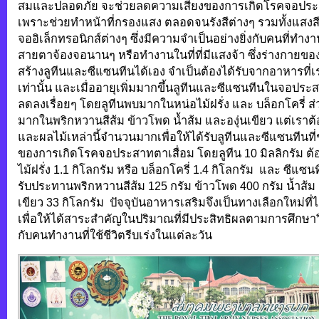
สมและปลอดภัย จะช่วยลดความเสี่ยงของการเกิดโรคจอประส
เพราะช่วยทำหน้าที่กรองแสง ตลอดจนรังสีต่างๆ รวมทั้งแสงส
จออิเล็กทรอนิกส์ต่างๆ ซึ่งมีความจำเป็นอย่างยิ่งกับคนที่ทำ
สายตาจ้องจอนานๆ หรือทำงานในที่ที่มีแสงจ้า ซึ่งร่างกายข
สร้างลูทีนและซีแซนทีนได้เอง จำเป็นต้องได้รับจากอาหารที่
เท่านั้น และเมื่ออายุเพิ่มมากขึ้นลูทีนและซีแซนทีนในจอป
ลดลงเรื่อยๆ โดยลูทีนพบมากในหน่อไม้ฝรั่ง และ บล็อกโครี่ 
มากในพริกหวานสีส้ม ข้าวโพด น้ำส้ม และองุ่นเขียว แต่เราต
และผลไม้เหล่านี้จำนวนมากเพื่อให้ได้รับลูทีนและซีแซนทีนที
ของการเกิดโรคจอประสาทตาเสื่อม โดยลูทีน 10 มิลลิกรัม ต
ไม้ฝรั่ง 1.1 กิโลกรัม หรือ บล็อกโครี่ 1.4 กิโลกรัม และ ซีแซนท
รับประทานพริกหวานสีส้ม 125 กรัม ข้าวโพด 400 กรัม น้ำส้ม 1
เขียว 33 กิโลกรัม ปัจจุบันอาหารเสริมจึงเป็นทางเลือกใหม่ที่
เพื่อให้ได้สาระสำคัญในปริมาณที่มีประสิทธิผลตามการศึกษา
กับคนทำงานที่ใช้ชีวิตรีบเร่งในแต่ละวัน