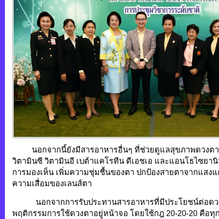
นอกจากนี้ยังมีสารอาหารอื่นๆ ที่ช่วยดูแลสุขภาพดวงตา เ
วิตามินซี วิตามินอี เบต้าแคโรทีน ดีเอชเอ และแอนโธไซยานิน 
การมองเห็น เพิ่มความชุ่มชื้นของตา ปกป้องสายตาจากแส
ความเสื่อมของเลนส์ตา
นอกจากการรับประทานสารอาหารที่มีประโยชน์ต่อดวงต
พฤติกรรมการใช้ดวงตาอยู่หน้าจอ โดยใช้กฎ 20-20-20 คือทุ