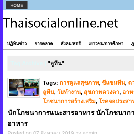
HOME
ปฏิทินข่าว
การตลาด
สังคม/สตรี
เยาวชน/การศึกษา
ภ
Tag Archive |
"ลูทีน"
Tags:
การดูแลสุขภาพ
,
ซีแซนทีน
,
ด
ลูทีน
,
วัยทำงาน
,
สุขภาพดวงตา
,
อาห
โภชนาการสร้างเสริม
,
โรคจอประสาท
นักโภชนาการแนะสารอาหาร นักโภชนาก
อาหาร
Posted on 07 สิงหาคม 2019 by admin