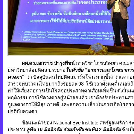
ผศ.ดร.เอกราช บำรุงพืชน์
ภาควิชาโภชนวิทยา คณะสา
มหาวิทยาลัยมหิดล บรรยาย
ในหัวข้อ “อาหารและโภชนาการส
ดวงตา”
ว่า ปัจจุบันคนไทยติดสมาร์ทโฟน มากขึ้นกว่าแต่ก
สำรวจพบว่าคนไทยมากถึงร้อยละ 98 ใช้เวลาตั้งแต่ตื่นนอนถ
ทำให้เสี่ยงต่อการเป็นโรคจอประสาทตาเสื่อมเพิ่มขึ้น ดังนั้
พฤติกรรมการใช้ดวงตาอยู่หน้าจอแล้ว เราต้องรับประทานสา
ดูแลดวงตาให้มีสุขภาพดี และลดความเสี่ยงในการเกิดโรครว
ปกติกับดวงตา
ข้อแนะนำของ National Eye Institute สหรัฐอเมริกา ระบุ
ประทาน
ลูทีน
10 มิลลิกรัม ร่วมกับซีแซนทีน 2 มิลลิกรัม
ซึ่งเ